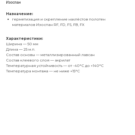
Изоспан
Назначение:
герметизация и скрепление нахлёстов полотен
материалов Изоспан RF, FD, FS, FB, FX
Характеристики:
Ширина — 50 мм
Длина — 25 м.п.
Состав основы — металлизированный лавсан
Состав клеевого слоя — акрилат
Температурная устойчивость — от -40°С до +140°С
Температура монтажа — не ниже +15°С